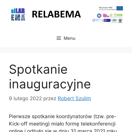
Przejdź
do
treści
Menu
Spotkanie
inauguracyjne
9 lutego 2022
przez
Robert Szulim
Pierwsze spotkanie koordynatorów (tzw. pre-
Kick-off meeting) miało formę telekonferencji
online i odbyło się w dniu 31 marca 2021 roku.