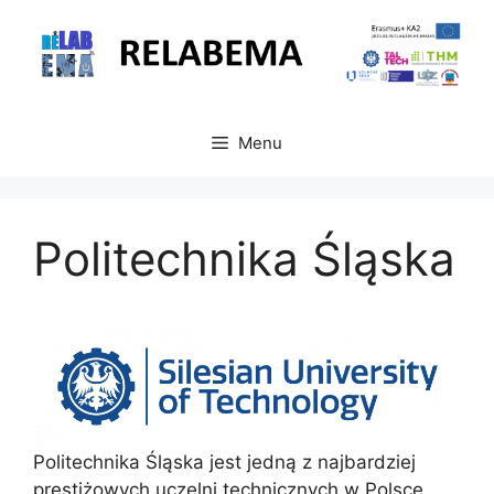
Przejdź
do
treści
Menu
Politechnika Śląska
Politechnika Śląska jest jedną z najbardziej
prestiżowych uczelni technicznych w Polsce.